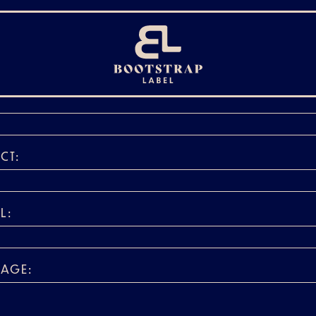
E:
CT:
L:
SAGE: