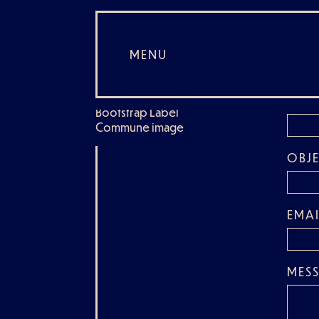
contact
MENU
NAM
Bootstrap Label
Commune image
OBJE
EMAI
MES