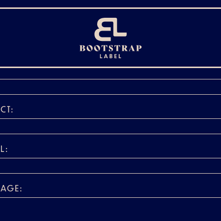
E:
CT:
L:
SAGE: