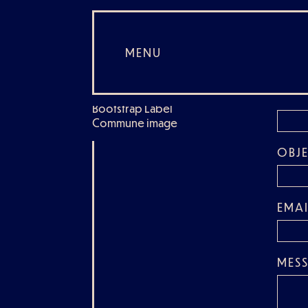
contact
MENU
NAM
Bootstrap Label
Commune image
OBJE
EMAI
MES